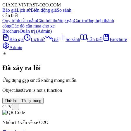
GIAXE.VINFAST-O2O.COM
Báo giá
Lịch sử
Biến động giá
So sánh
Cần biết
Quy trình cần nắm
Câu hỏi thường gặp
Các trường hợp thành
công
Các đồ cần mua cho xe
Brochure
Quản trị (Admin)
Báo giá
Lịch sử
Giá
So sánh
Cần biết
Brochure
Admin
⚠️
Đã xảy ra lỗi
Ứng dụng gặp sự cố không mong muốn.
Object.hasOwn is not a function
Thử lại
Tải lại trang
CTV
−
Nhóm tư vấn về xe O2O