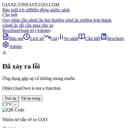
GIAXE.VINFAST-O2O.COM
Báo giá
Lịch sử
Biến động giá
So sánh
Cần biết
Quy trình cần nắm
Câu hỏi thường gặp
Các trường hợp thành
công
Các đồ cần mua cho xe
Brochure
Quản trị (Admin)
Báo giá
Lịch sử
Giá
So sánh
Cần biết
Brochure
Admin
⚠️
Đã xảy ra lỗi
Ứng dụng gặp sự cố không mong muốn.
Object.hasOwn is not a function
Thử lại
Tải lại trang
CTV
−
Nhóm tư vấn về xe O2O