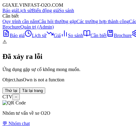
GIAXE.VINFAST-O2O.COM
Báo giá
Lịch sử
Biến động giá
So sánh
Cần biết
Quy trình cần nắm
Câu hỏi thường gặp
Các trường hợp thành công
Các
Brochure
Quản trị (Admin)
Báo giá
Lịch sử
Giá
So sánh
Cần biết
Brochure
⚠️
Đã xảy ra lỗi
Ứng dụng gặp sự cố không mong muốn.
Object.hasOwn is not a function
Thử lại
Tải lại trang
CTV
−
Nhóm tư vấn về xe O2O
💬 Nhóm chat