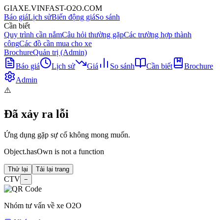
GIAXE.VINFAST-O2O.COM
Báo giá
Lịch sử
Biến động giá
So sánh
Cần biết
Quy trình cần nắm
Câu hỏi thường gặp
Các trường hợp thành
công
Các đồ cần mua cho xe
Brochure
Quản trị (Admin)
Báo giá
Lịch sử
Giá
So sánh
Cần biết
Brochure
Admin
⚠️
Đã xảy ra lỗi
Ứng dụng gặp sự cố không mong muốn.
Object.hasOwn is not a function
Thử lại
Tải lại trang
CTV
−
Nhóm tư vấn về xe O2O