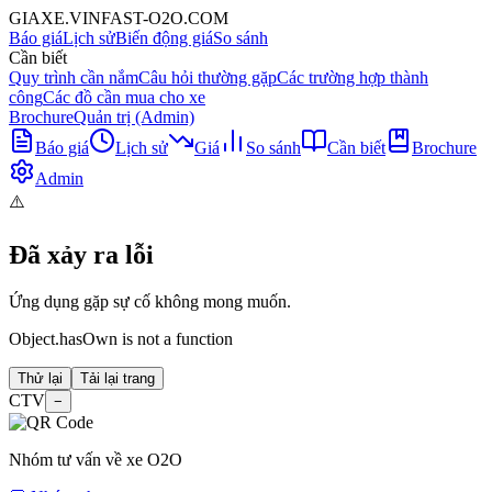
GIAXE.VINFAST-O2O.COM
Báo giá
Lịch sử
Biến động giá
So sánh
Cần biết
Quy trình cần nắm
Câu hỏi thường gặp
Các trường hợp thành
công
Các đồ cần mua cho xe
Brochure
Quản trị (Admin)
Báo giá
Lịch sử
Giá
So sánh
Cần biết
Brochure
Admin
⚠️
Đã xảy ra lỗi
Ứng dụng gặp sự cố không mong muốn.
Object.hasOwn is not a function
Thử lại
Tải lại trang
CTV
−
Nhóm tư vấn về xe O2O