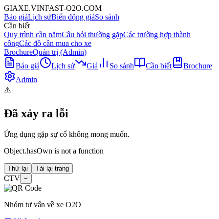
GIAXE.VINFAST-O2O.COM
Báo giá
Lịch sử
Biến động giá
So sánh
Cần biết
Quy trình cần nắm
Câu hỏi thường gặp
Các trường hợp thành
công
Các đồ cần mua cho xe
Brochure
Quản trị (Admin)
Báo giá
Lịch sử
Giá
So sánh
Cần biết
Brochure
Admin
⚠️
Đã xảy ra lỗi
Ứng dụng gặp sự cố không mong muốn.
Object.hasOwn is not a function
Thử lại
Tải lại trang
CTV
−
Nhóm tư vấn về xe O2O