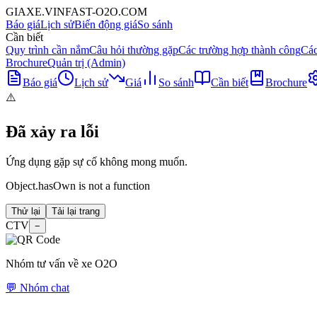
GIAXE.VINFAST-O2O.COM
Báo giá
Lịch sử
Biến động giá
So sánh
Cần biết
Quy trình cần nắm
Câu hỏi thường gặp
Các trường hợp thành công
Các
Brochure
Quản trị (Admin)
Báo giá
Lịch sử
Giá
So sánh
Cần biết
Brochure
⚠️
Đã xảy ra lỗi
Ứng dụng gặp sự cố không mong muốn.
Object.hasOwn is not a function
Thử lại
Tải lại trang
CTV
−
Nhóm tư vấn về xe O2O
💬 Nhóm chat