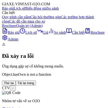
GIAXE.VINFAST-O2O.COM
Báo giá
Lịch sử
Biến động giá
So sánh
Cần biết
Quy trình cần nắm
Câu hỏi thường gặp
Các trường hợp thành
công
Các đồ cần mua cho xe
Brochure
Quản trị (Admin)
Báo giá
Lịch sử
Giá
So sánh
Cần biết
Brochure
Admin
⚠️
Đã xảy ra lỗi
Ứng dụng gặp sự cố không mong muốn.
Object.hasOwn is not a function
Thử lại
Tải lại trang
CTV
−
Nhóm tư vấn về xe O2O